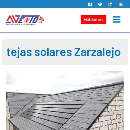
Ir
al
contenido
Hablamos
Main
Menu
tejas solares Zarzalejo