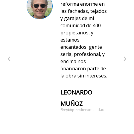
tios
reforma enorme en
onero
las fachadas, tejados
y garajes de mi
 solo
comunidad de 400
e
propietarios, y
estamos
su
encantados, gente
os
seria, profesional, y
encima nos
r si
financiaron parte de
la obra sin intereses.
LEONARDO
MUÑOZ
Presidente de comunidad de propietarios