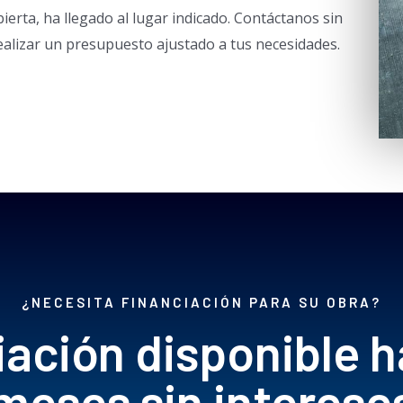
ierta, ha llegado al lugar indicado.
Contáctanos sin
alizar un presupuesto ajustado a tus necesidades.
¿NECESITA FINANCIACIÓN PARA SU OBRA?
iación disponible h
meses sin interese