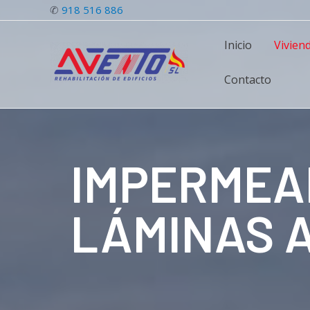
✆
918 516 886
Inicio
Vivien
Contacto
IMPERMEA
LÁMINAS 