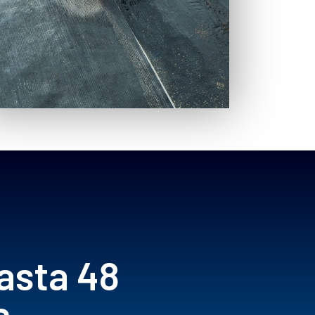
asta 48
s