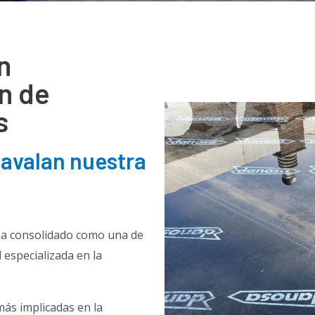
n
n de
s
 avalan nuestra
ha consolidado como una de
 especializada en la
más implicadas en la