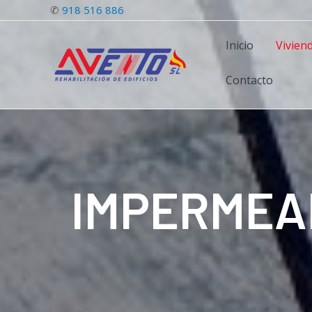
✆
918 516 886
Inicio
Vivien
Contacto
IMPERMEA