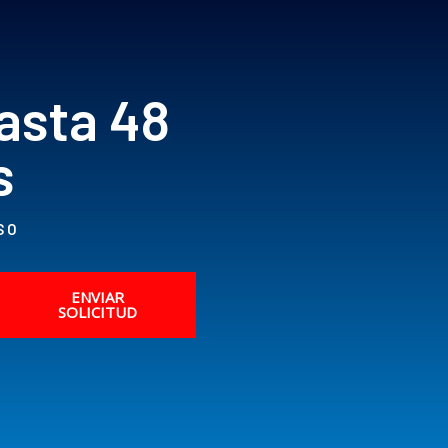
asta 48
s
SO
ENVIAR
SOLICITUD