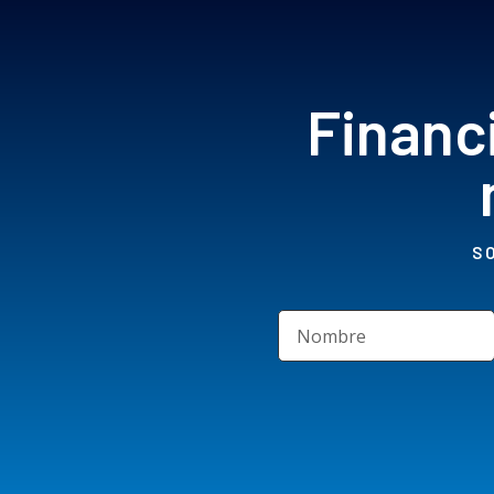
Financ
S