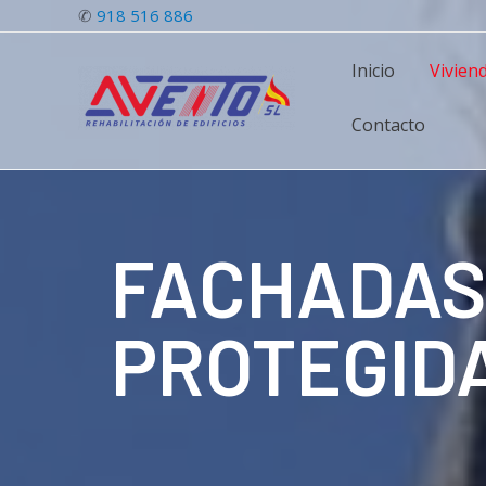
✆
918 516 886
Inicio
Vivien
Contacto
FACHADAS 
PROTEGID