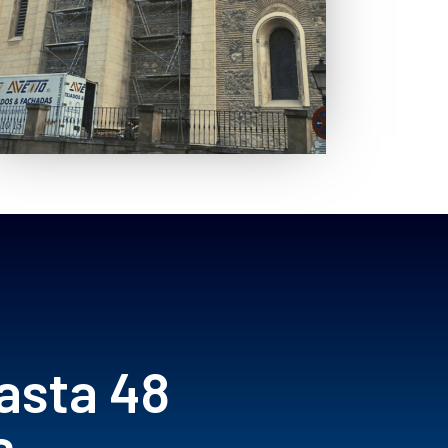
asta 48
s