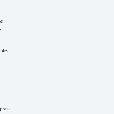
es
s
ales