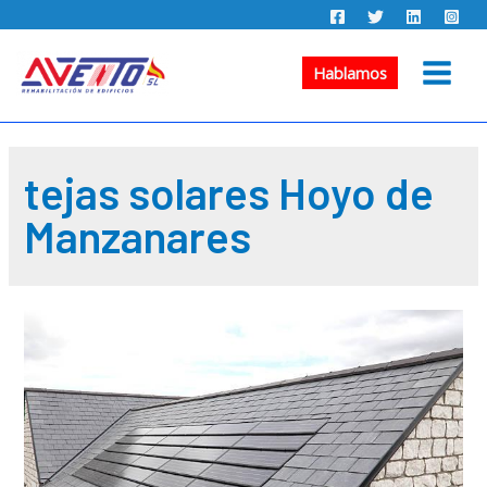
Ir
al
contenido
Hablamos
Main
Menu
tejas solares Hoyo de
Manzanares