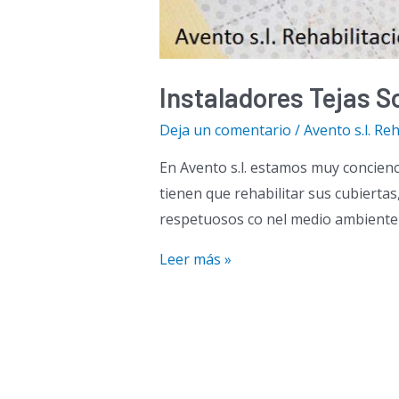
Instaladores Tejas S
Deja un comentario
/
Avento s.l. Reh
En Avento s.l. estamos muy concienci
tienen que rehabilitar sus cubiertas
respetuosos co nel medio ambiente y
Instaladores
Leer más »
Tejas
Solares
en
Madrid