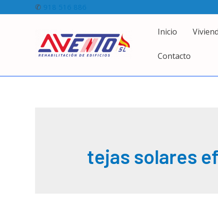
Ir
✆
918 516 886
al
Inicio
Vivien
contenido
Contacto
tejas solares e