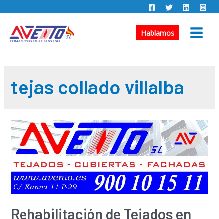
Ir
al
contenido
Hablamos
Main
Menu
tejas collado villalba
Rehabilitación de Tejados en