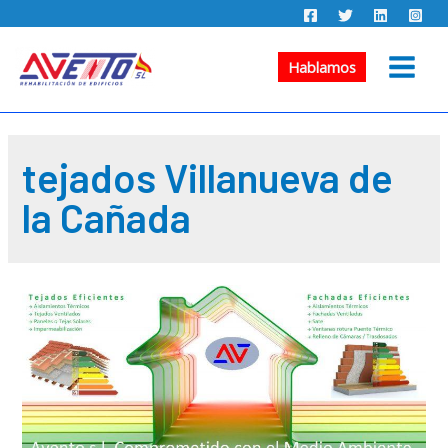
Ir
al
contenido
Hablamos
Main
Menu
tejados Villanueva de
la Cañada