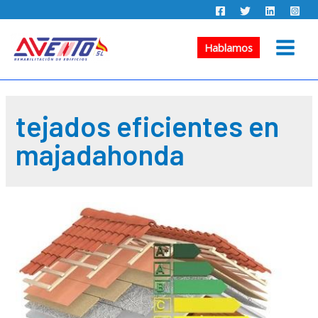
Ir
al
contenido
Hablamos
Main
Menu
tejados eficientes en
majadahonda