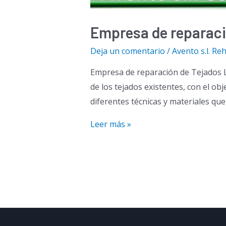
Empresa de reparaci
Deja un comentario
/
Avento s.l. Reh
Empresa de reparación de Tejados La
de los tejados existentes, con el obj
diferentes técnicas y materiales que
Empresa
Leer más »
de
reparación
de
Tejados