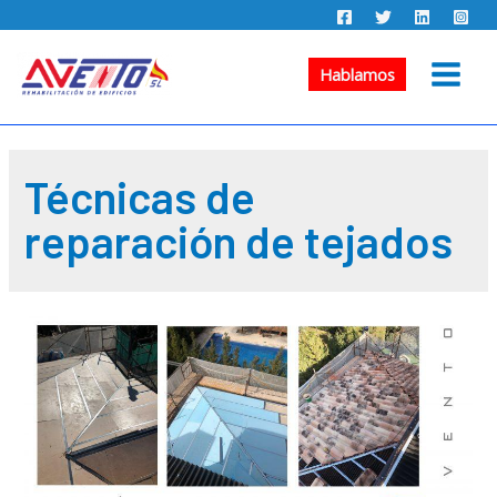
Ir
al
contenido
Hablamos
Main
Menu
Técnicas de
reparación de tejados