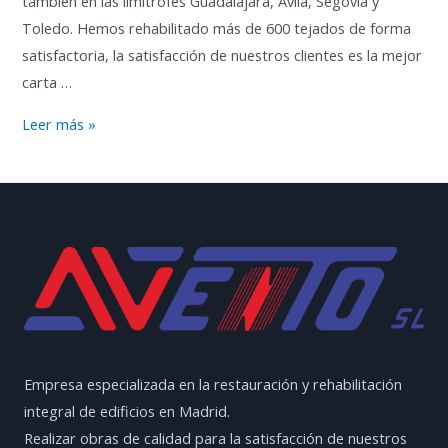
también en las limítrofes Guadalajara, Ávila, Segovia y
Toledo. Hemos rehabilitado más de 600 tejados de forma
satisfactoria, la satisfacción de nuestros clientes es la mejor
carta …
Reparación
Leer más »
de
Tejados
en
Madrid
Empresa especializada en la restauración y rehabilitación
integral de edificios en Madrid.
Realizar obras de calidad para la satisfacción de nuestros