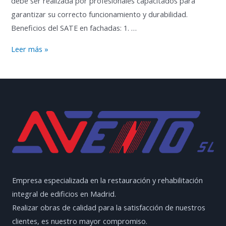
debe ser realizada por profesionales capacitados para
garantizar su correcto funcionamiento y durabilidad.
Beneficios del SATE en fachadas: 1. …
INSTALADORES
Leer más »
FACHADAS
DE
SATE
Empresa especializada en la restauración y rehabilitación
integral de edificios en Madrid.
Realizar obras de calidad para la satisfacción de nuestros
clientes, es nuestro mayor compromiso.