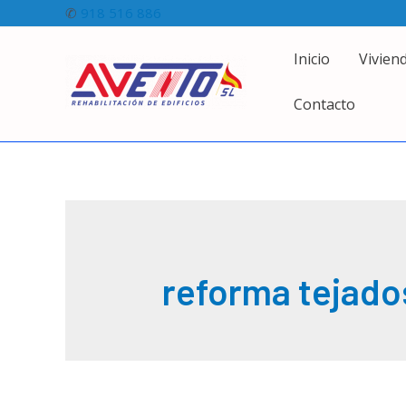
Ir
✆
918 516 886
al
Inicio
Vivien
contenido
Contacto
reforma tejado