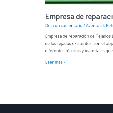
Empresa de reparaci
Deja un comentario
/
Avento s.l. Reh
Empresa de reparación de Tejados La
de los tejados existentes, con el obj
diferentes técnicas y materiales que
Empresa
Leer más »
de
reparación
de
Tejados