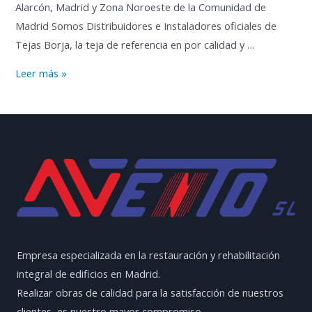
Alarcón, Madrid y Zona Noroeste de la Comunidad de
Madrid Somos Distribuidores e Instaladores oficiales de
Tejas Borja, la teja de referencia en por calidad y …
Rehabilitación
Leer más »
de
Tejados
en
Pozuelo
de
Alarcón
Empresa especializada en la restauración y rehabilitación
integral de edificios en Madrid.
Realizar obras de calidad para la satisfacción de nuestros
clientes, es nuestro mayor compromiso.