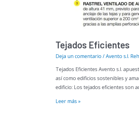
Tejados Eficientes
Deja un comentario
/
Avento s.l. Reh
Tejados Eficientes Avento s.l. apue
así como edificios sostenibles y am
edificio: Los tejados eficientes son
Tejados
Leer más »
Eficientes